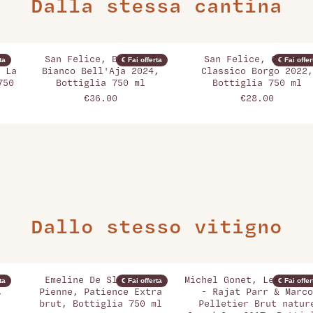
Dalla stessa cantina
San Felice, Bolgheri
San Felice, Chianti
ta
€ Fai offerta
€ Fai offer
 La
Bianco Bell'Aja 2024,
Classico Borgo 2022,
750
Bottiglia 750 ml
Bottiglia 750 ml
€36.00
€28.00
Dallo stesso vitigno
Emeline De Sloovere-
Michel Gonet, Les Compè
ta
€ Fai offerta
€ Fai offer
,
Pienne, Patience Extra
- Rajat Parr & Marco
brut, Bottiglia 750 ml
Pelletier Brut natur