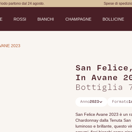
eriodo partono dal 24 agosto.
Spese di spedizio
DE
ROSSI
BIANCHI
CHAMPAGNE
BOLLICINE
AVANE 2023
San Felice
In Avane 2
Bottiglia 
Anno
2023
Formato
1
San Felice Avane 2023 è un ra
Chardonnay dalla Tenuta San F
luminoso e brillante, questo 