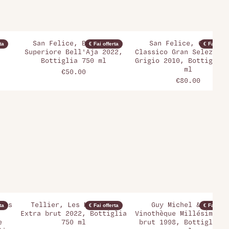
San Felice, Bolgheri
San Felice, Chianti
ta
€ Fai offerta
€ Fai offer
Superiore Bell'Aja 2022,
Classico Gran Selezione
Bottiglia 750 ml
Grigio 2010, Bottiglia 
ml
€50.00
€80.00
res
Tellier, Les Massales
Guy Michel & Fils,
ta
€ Fai offerta
€ Fai offer
Extra brut 2022, Bottiglia
Vinothèque Millésime Ex
e
750 ml
brut 1998, Bottiglia 7