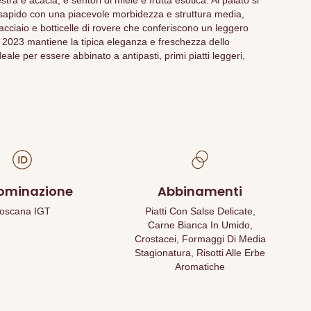
tra e acacia, e sentori di miele e frutta esotica. Al palato si
 sapido con una piacevole morbidezza e struttura media,
acciaio e botticelle di rovere che conferiscono un leggero
 2023 mantiene la tipica eleganza e freschezza dello
le per essere abbinato a antipasti, primi piatti leggeri,
ominazione
Abbinamenti
oscana IGT
Piatti Con Salse Delicate,
Carne Bianca In Umido,
Crostacei, Formaggi Di Media
Stagionatura, Risotti Alle Erbe
Aromatiche