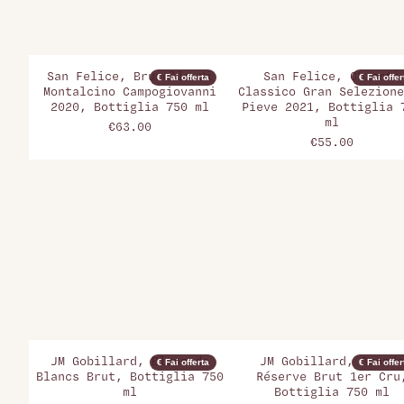
San Felice, Brunello di
San Felice, Chianti
€ Fai offerta
€ Fai offer
Montalcino Campogiovanni
Classico Gran Selezione
2020, Bottiglia 750 ml
Pieve 2021, Bottiglia 
ml
€63.00
€55.00
JM Gobillard, Blanc de
JM Gobillard, Grande
€ Fai offerta
€ Fai offer
Blancs Brut, Bottiglia 750
Réserve Brut 1er Cru
ml
Bottiglia 750 ml