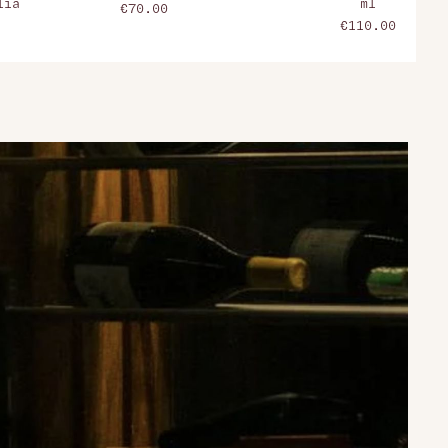
lia
ml
€70.00
€110.00