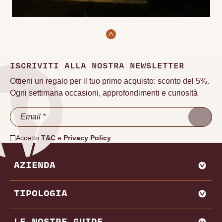
ISCRIVITI ALLA NOSTRA NEWSLETTER
Ottieni un regalo per il tuo primo acquisto: sconto del 5%.
Ogni settimana occasioni, approfondimenti e curiosità
Accetto
T&C
e
Privacy Policy
AZIENDA
CHI SIAMO
TIPOLOGIA
VADEMECUM VINODOO
ENOWEB
AGLIANICO
LE NOSTRE GUIDE