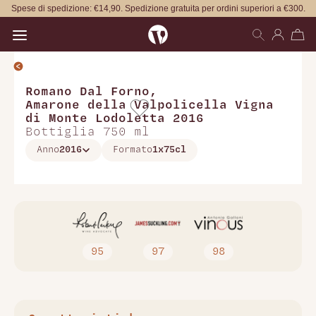
Spese di spedizione: €14,90. Spedizione gratuita per ordini superiori a €300.
Open main menu
Romano Dal Forno
,
Amarone della Valpolicella Vigna
di Monte Lodoletta 2016
Bottiglia 750 ml
Anno
2016
Formato
1x75cl
95
97
98