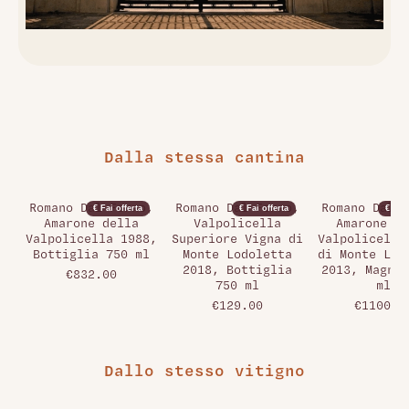
Dalla stessa cantina
Romano Dal Forno,
Romano Dal Forno,
Romano Dal F
€ Fai offerta
€ Fai offerta
€ Fai 
Amarone della
Valpolicella
Amarone de
Valpolicella 1988,
Superiore Vigna di
Valpolicella
Bottiglia 750 ml
Monte Lodoletta
di Monte Lod
2018, Bottiglia
2013, Magnum
€832.00
750 ml
ml
€129.00
€1100.0
Dallo stesso vitigno