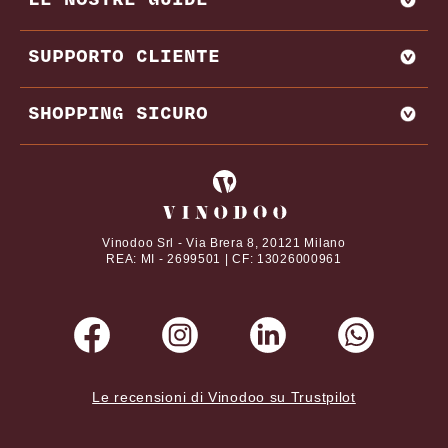
VENDI CON NOI
AMARONE
BAROLO
MIGLIORI PRODUTTORI E CANTINE ITALIA
SUPPORTO CLIENTE
BRUNELLO DI MONTALCINO
MIGLIORI PRODUTTORI E CANTINE FRANCIA
CHIANTI
REGIONI VINICOLE
CONTATTI
SHOPPING SICURO
VITIGNI
DOMANDE FREQUENTI
DAL NOSTRO MAGAZINE
TERMINI E CONDIZIONI
I tuoi pagamenti online con
ABBINAMENTI CIBO E VINO
PRIVACY POLICY
VINI PREGIATI
COOKIE POLICY
Vinodoo Srl - Via Brera 8, 20121 Milano
REA: MI - 2699501 | CF: 13026000961
Le recensioni di Vinodoo su Trustpilot