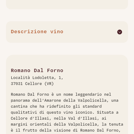
Descrizione vino
L'Amarone della Valpolicella Vigna di Monte Lodoletta 2016
di Romano Dal Forno è un vino rosso corposo e
strutturato, frutto di un blend tradizionale di Corvina,
Rondinella e Molinara. Presenta un colore rubino intenso
con riflessi granati. Al naso si caratterizza per aromi
Romano Dal Forno
complessi di prugne mature, ciliegie, liquirizia e note di
Località Lodoletta, 1,
cacao, accompagnate da delicati sentori speziati e una
37031 Cellore (VR)
profonda eleganza. Al palato si distingue per la sua
struttura piena, tannini vellutati e un equilibrio tra
Romano Dal Forno è un nome leggendario nel
freschezza e calore, con un finale lungo e avvolgente.
panorama dell’Amarone della Valpolicella, una
L'annata 2016 si contraddistingue per la sua capacità di
cantina che ha ridefinito gli standard
invecchiamento e per l'affinamento in barrique che
qualitativi di questo vino iconico. Situata a
conferisce ulteriore complessità e profondità.
Cellore d’Illasi, nella Val d’Illasi, ai
margini orientali della Valpolicella, la tenuta
è il frutto della visione di Romano Dal Forno,