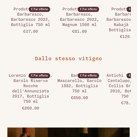
Produttori del
Produttori del
Produttori
€ Fai offerta
€ Fai offerta
€ Fai 
Barbaresco,
Barbaresco,
Barbaresc
Barbaresco 2022,
Barbaresco 2022,
Barbaresco R
Bottiglia 750 ml
Magnum 1500 ml
Rabajà 19
Bottiglia 7
€37.00
€81.00
€129.00
Dallo stesso vitigno
Lorenzo Accomasso,
Bartolo
Antichi Vign
€ Fai offerta
€ Fai offerta
€ Fai 
Barolo Riserva
Mascarello, Barolo
Cantalupo, G
Rocche
1982, Bottiglia
Collis Brec
dell'Annunziata
750 ml
2016, Botti
2017, Bottiglia
750 ml
€850.00
750 ml
€78.00
€269.00