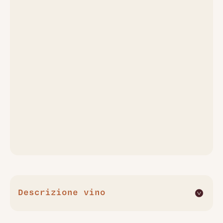
Descrizione vino
Il Barbaresco 1997 dei Produttori del Barbaresco è