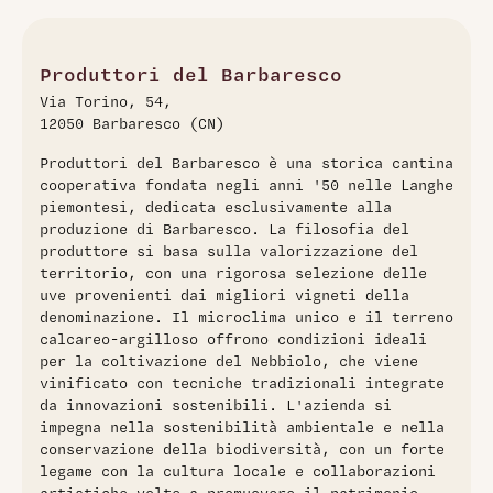
un'espressione sublime del terroir delle Langhe
piemontesi. Realizzato con uve Nebbiolo, si presenta con
un colore granato brillante dai riflessi aranciati. Al naso
offre un bouquet ricco di frutti rossi maturi, violette, spezie,
Produttori del Barbaresco
liquirizia e note di tabacco. Al palato è pieno e avvolgente,
Via Torino, 54,
con tannini setosi ormai attenuati, vivace acidità e un finale
12050 Barbaresco (CN)
lungo e armonioso. Oggi questo millesimato regala una
beva perfetta con ottima fruttuosità.
Produttori del Barbaresco è una storica cantina
cooperativa fondata negli anni '50 nelle Langhe
piemontesi, dedicata esclusivamente alla
produzione di Barbaresco. La filosofia del
produttore si basa sulla valorizzazione del
territorio, con una rigorosa selezione delle
uve provenienti dai migliori vigneti della
denominazione. Il microclima unico e il terreno
calcareo-argilloso offrono condizioni ideali
per la coltivazione del Nebbiolo, che viene
vinificato con tecniche tradizionali integrate
da innovazioni sostenibili. L'azienda si
impegna nella sostenibilità ambientale e nella
conservazione della biodiversità, con un forte
legame con la cultura locale e collaborazioni