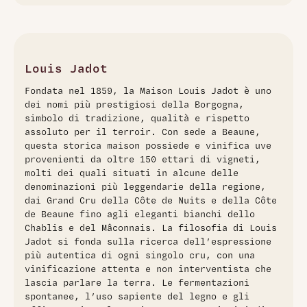
Il Louis Jadot Nuits-Saint-Georges 2016 è un raffinato
Pinot Nero della rinomata regione della Borgogna. Al naso
si apre con intensi aromi di frutti rossi come ciliegia, mora e
ribes, accompagnati da delicate note speziate e un leggero
sentore di legno dovuto all'affinamento in barrique. Al
Louis Jadot
palato si presenta strutturato, equilibrato e persistente, con
Fondata nel 1859, la Maison Louis Jadot è uno
tannini morbidi e un finale leggermente speziato. Un vino
dei nomi più prestigiosi della Borgogna,
elegante che esprime al meglio il terroir di Nuits-Saint-
simbolo di tradizione, qualità e rispetto
Georges e l'esperienza del produttore Louis Jadot.
assoluto per il terroir. Con sede a Beaune,
questa storica maison possiede e vinifica uve
provenienti da oltre 150 ettari di vigneti,
molti dei quali situati in alcune delle
denominazioni più leggendarie della regione,
dai Grand Cru della Côte de Nuits e della Côte
de Beaune fino agli eleganti bianchi dello
Chablis e del Mâconnais. La filosofia di Louis
Jadot si fonda sulla ricerca dell’espressione
più autentica di ogni singolo cru, con una
vinificazione attenta e non interventista che
lascia parlare la terra. Le fermentazioni
spontanee, l’uso sapiente del legno e gli