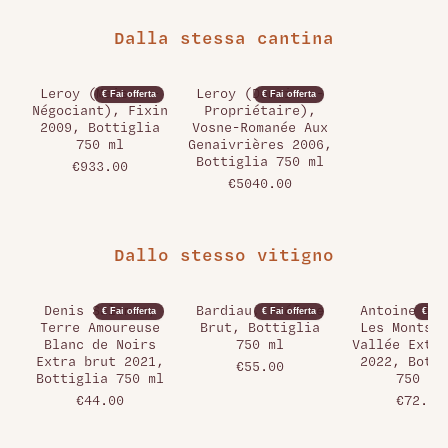
Dalla stessa cantina
Leroy (Maison -
Leroy (Domaine -
€ Fai offerta
€ Fai offerta
Négociant), Fixin
Propriétaire),
2009, Bottiglia
Vosne-Romanée Aux
750 ml
Genaivrières 2006,
Bottiglia 750 ml
€933.00
€5040.00
Dallo stesso vitigno
Denis Salomon,
Bardiau, Préface
Antoine Bou
€ Fai offerta
€ Fai offerta
€ Fai 
Terre Amoureuse
Brut, Bottiglia
Les Monts d
Blanc de Noirs
750 ml
Vallée Extra
Extra brut 2021,
2022, Botti
€55.00
Bottiglia 750 ml
750 ml
€44.00
€72.00