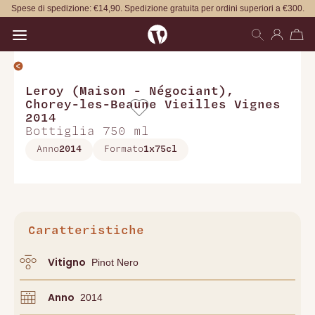
Spese di spedizione: €14,90. Spedizione gratuita per ordini superiori a €300.
Open main menu
Leroy (Maison - Négociant)
,
Chorey-les-Beaune Vieilles Vignes
2014
Bottiglia 750 ml
Anno
2014
Formato
1x75cl
Caratteristiche
Vitigno
Pinot Nero
Anno
2014