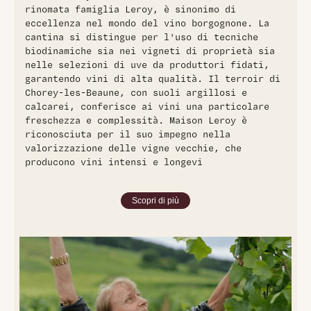
piacevole freschezza, rendendolo versatile negli
rinomata famiglia Leroy, è sinonimo di
abbinamenti gastronomici. Si abbina bene a piatti di carne
eccellenza nel mondo del vino borgognone. La
bianca, pollame e formaggi a pasta morbida.
cantina si distingue per l'uso di tecniche
biodinamiche sia nei vigneti di proprietà sia
nelle selezioni di uve da produttori fidati,
garantendo vini di alta qualità. Il terroir di
Chorey-les-Beaune, con suoli argillosi e
calcarei, conferisce ai vini una particolare
freschezza e complessità. Maison Leroy è
riconosciuta per il suo impegno nella
valorizzazione delle vigne vecchie, che
producono vini intensi e longevi
Scopri di più