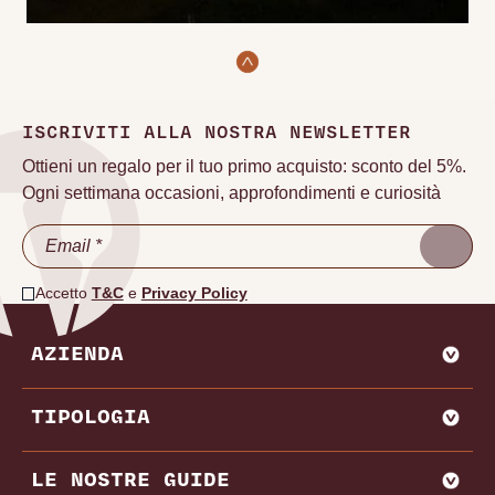
ISCRIVITI ALLA NOSTRA NEWSLETTER
Ottieni un regalo per il tuo primo acquisto: sconto del 5%.
Ogni settimana occasioni, approfondimenti e curiosità
Accetto
T&C
e
Privacy Policy
AZIENDA
CHI SIAMO
TIPOLOGIA
VADEMECUM VINODOO
ENOWEB
AGLIANICO
LE NOSTRE GUIDE
VENDI CON NOI
AMARONE