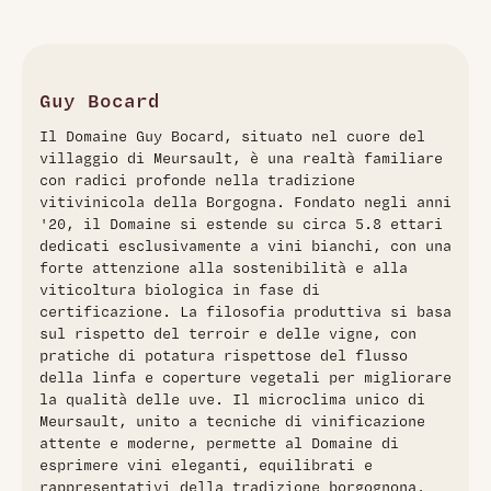
Il Guy Bocard, Auxey-Duresses Blanc Les Reugnes 1er Cru
2024, rappresenta un esempio eccellente di vino bianco
burgundo. Prodotto da Domaine Guy Bocard, situato nel
cuore di Meursault, questo vino è noto per la sua eleganza
e complessità. Le uve sono coltivate su terreni di argilla e
Guy Bocard
calcare, conferendo al vino note minerali e freschezza. Il
Il Domaine Guy Bocard, situato nel cuore del
profilo olfattivo è caratterizzato da profumi di fiori bianchi e
villaggio di Meursault, è una realtà familiare
frutta matura, mentre al palato si apprezza una struttura
con radici profonde nella tradizione
media con un finale lungo e persistente. Ideale per
vitivinicola della Borgogna. Fondato negli anni
accompagnare piatti di pesce delicati o formaggi freschi.
'20, il Domaine si estende su circa 5.8 ettari
dedicati esclusivamente a vini bianchi, con una
forte attenzione alla sostenibilità e alla
viticoltura biologica in fase di
certificazione. La filosofia produttiva si basa
sul rispetto del terroir e delle vigne, con
pratiche di potatura rispettose del flusso
della linfa e coperture vegetali per migliorare
la qualità delle uve. Il microclima unico di
Meursault, unito a tecniche di vinificazione
attente e moderne, permette al Domaine di
esprimere vini eleganti, equilibrati e
rappresentativi della tradizione borgognona.