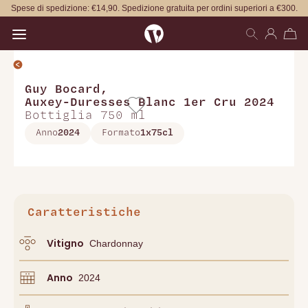
Spese di spedizione: €14,90. Spedizione gratuita per ordini superiori a €300.
Open main menu
Guy Bocard
,
Auxey-Duresses Blanc 1er Cru 2024
Bottiglia 750 ml
Anno
2024
Formato
1x75cl
Caratteristiche
Vitigno
Chardonnay
Anno
2024