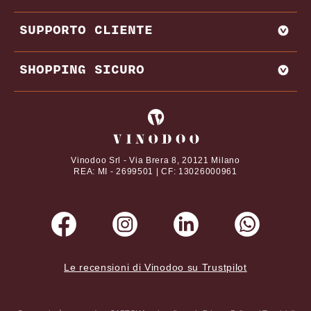
BAROLO
MIGLIORI PRODUTTORI E CANTINE ITALIA
SUPPORTO CLIENTE
BRUNELLO DI MONTALCINO
MIGLIORI PRODUTTORI E CANTINE FRANCIA
CHIANTI
REGIONI VINICOLE
CONTATTI
SHOPPING SICURO
VITIGNI
DOMANDE FREQUENTI
DAL NOSTRO MAGAZINE
TERMINI E CONDIZIONI
I tuoi pagamenti online con
ABBINAMENTI CIBO E VINO
PRIVACY POLICY
VINI PREGIATI
COOKIE POLICY
Vinodoo Srl - Via Brera 8, 20121 Milano
REA: MI - 2699501 | CF: 13026000961
Le recensioni di Vinodoo su Trustpilot