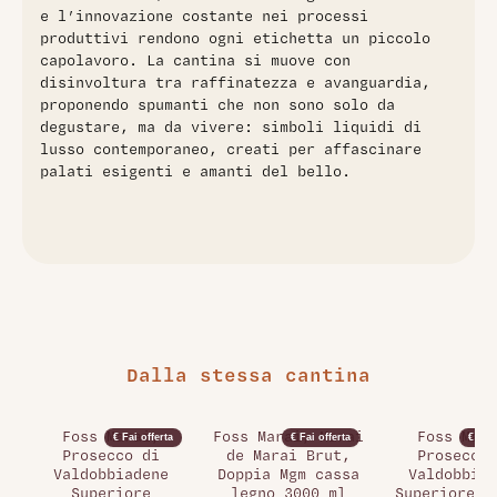
e l’innovazione costante nei processi
produttivi rendono ogni etichetta un piccolo
capolavoro. La cantina si muove con
disinvoltura tra raffinatezza e avanguardia,
proponendo spumanti che non sono solo da
degustare, ma da vivere: simboli liquidi di
lusso contemporaneo, creati per affascinare
palati esigenti e amanti del bello.
Dalla stessa cantina
Foss Marai,
Foss Marai, Marai
Foss Mara
€ Fai offerta
€ Fai offerta
€ Fai 
Prosecco di
de Marai Brut,
Prosecco 
Valdobbiadene
Doppia Mgm cassa
Valdobbiad
Superiore
legno 3000 ml
Superiore S