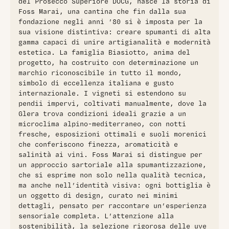
del Prosecco Superiore DOCG, nasce la storia di
caratterizzato da un bouquet delicato di frutta gialla e fiori
Foss Marai, una cantina che fin dalla sua
selvatici, con un leggero accenno di pepe, tipico del
fondazione negli anni ’80 si è imposta per la
Sauvignon Blanc. Al palato è pieno e presenta un
sua visione distintiva: creare spumanti di alta
retrogusto piacevole e persistente, riflettendo appieno la
gamma capaci di unire artigianalità e modernità
personalità inconfondibile di Foss Marai​
estetica. La famiglia Biasiotto, anima del
progetto, ha costruito con determinazione un
marchio riconoscibile in tutto il mondo,
simbolo di eccellenza italiana e gusto
internazionale. I vigneti si estendono su
pendii impervi, coltivati manualmente, dove la
Glera trova condizioni ideali grazie a un
microclima alpino-mediterraneo, con notti
fresche, esposizioni ottimali e suoli morenici
che conferiscono finezza, aromaticità e
salinità ai vini. Foss Marai si distingue per
un approccio sartoriale alla spumantizzazione,
che si esprime non solo nella qualità tecnica,
ma anche nell’identità visiva: ogni bottiglia è
un oggetto di design, curato nei minimi
dettagli, pensato per raccontare un’esperienza
sensoriale completa. L’attenzione alla
sostenibilità, la selezione rigorosa delle uve