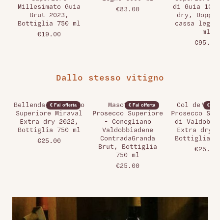
Millesimato Guia
di Guia 109 
€83.00
Brut 2023,
dry, Doppia
Bottiglia 750 ml
cassa legno
ml
€19.00
€95.00
Dallo stesso vitigno
Bellenda, Prosecco
Masottina,
Col de' Sal
€ Fai offerta
€ Fai offerta
€ Fai 
Superiore Miraval
Prosecco Superiore
Prosecco Sup
Extra dry 2022,
- Conegliano
di Valdobbi
Bottiglia 750 ml
Valdobbiadene
Extra dry 2
ContradaGranda
Bottiglia 7
€25.00
Brut, Bottiglia
€25.00
750 ml
€25.00