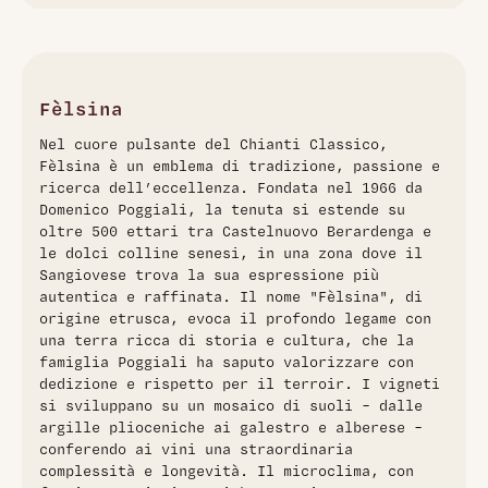
Nero di Nubi è un Pinot Nero di eccellenza prodotto da
Fèlsina nel cuore della Toscana. Questo vino straordinario
nasce da uve 100% Pinot Nero coltivate in un vigneto di
soli 2,5 ettari a Podere Molinuzzo, su terreni sabbiosi e
argillosi con componente pietrosa e calcarea. Al naso
Fèlsina
esprime profumi fruttati tipici del Pinot Nero, ben integrati
Nel cuore pulsante del Chianti Classico,
con piacevoli note speziate. In bocca il gusto è fragrante,
Fèlsina è un emblema di tradizione, passione e
con tannini eleganti e ben integrati alle note balsamiche,
ricerca dell’eccellenza. Fondata nel 1966 da
che regalano un retrogusto fine e persistente. Un vino che
Domenico Poggiali, la tenuta si estende su
rappresenta l'audacia di coltivare il vitigno della Borgogna
oltre 500 ettari tra Castelnuovo Berardenga e
sotto il sole toscano.
le dolci colline senesi, in una zona dove il
Sangiovese trova la sua espressione più
autentica e raffinata. Il nome "Fèlsina", di
origine etrusca, evoca il profondo legame con
una terra ricca di storia e cultura, che la
famiglia Poggiali ha saputo valorizzare con
dedizione e rispetto per il terroir. I vigneti
si sviluppano su un mosaico di suoli – dalle
argille plioceniche ai galestro e alberese –
conferendo ai vini una straordinaria
complessità e longevità. Il microclima, con