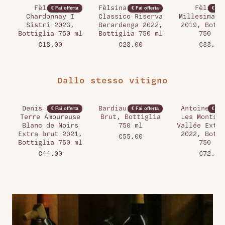
Fèlsina,
Fèlsina, Chianti
Fèlsina
€ Fai offerta
€ Fai offerta
€ Fai 
Chardonnay I
Classico Riserva
Millesimato
Sistri 2023,
Berardenga 2022,
2019, Botti
Bottiglia 750 ml
Bottiglia 750 ml
750 ml
€18.00
€28.00
€33.00
Dallo stesso vitigno
Denis Salomon,
Bardiau, Préface
Antoine Bou
€ Fai offerta
€ Fai offerta
€ Fai 
Terre Amoureuse
Brut, Bottiglia
Les Monts d
Blanc de Noirs
750 ml
Vallée Extra
Extra brut 2021,
2022, Botti
€55.00
Bottiglia 750 ml
750 ml
€44.00
€72.00