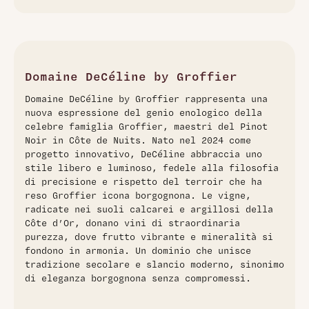
Chambolle-Musigny premier cru di straordinaria eleganza,
espressione autentica della Côte de Nuits. Questo vino
rivela una robe rubis luminosa e una struttura tanninca
finissima, caratterizzata da intensi aromi di framboise e
fragola confita, delicatamente sfumati da note di violetta e
Domaine DeCéline by Groffier
sottobosco. In bocca, l'equilibrio tra morbidezza e acidità
Domaine DeCéline by Groffier rappresenta una
moderata conferisce al vino una complessità raffinata e
nuova espressione del genio enologico della
una lunghezza notevole. Prodotto dal rinomato Domaine
celebre famiglia Groffier, maestri del Pinot
Groffier, il 2024 rappresenta l'eccellenza della tradizione
Noir in Côte de Nuits. Nato nel 2024 come
borgognona, ideale per accompagnare carni bianche,
progetto innovativo, DeCéline abbraccia uno
volatili e formaggi fini.
stile libero e luminoso, fedele alla filosofia
di precisione e rispetto del terroir che ha
reso Groffier icona borgognona. Le vigne,
radicate nei suoli calcarei e argillosi della
Côte d’Or, donano vini di straordinaria
purezza, dove frutto vibrante e mineralità si
fondono in armonia. Un dominio che unisce
tradizione secolare e slancio moderno, sinonimo
di eleganza borgognona senza compromessi.