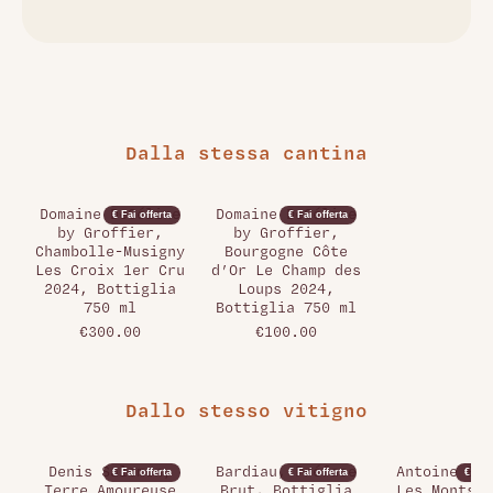
Dalla stessa cantina
Domaine DeCéline
Domaine DeCéline
€ Fai offerta
€ Fai offerta
by Groffier,
by Groffier,
Chambolle-Musigny
Bourgogne Côte
Les Croix 1er Cru
d’Or Le Champ des
2024, Bottiglia
Loups 2024,
750 ml
Bottiglia 750 ml
€300.00
€100.00
Dallo stesso vitigno
Denis Salomon,
Bardiau, Préface
Antoine Bou
€ Fai offerta
€ Fai offerta
€ Fai 
Terre Amoureuse
Brut, Bottiglia
Les Monts d