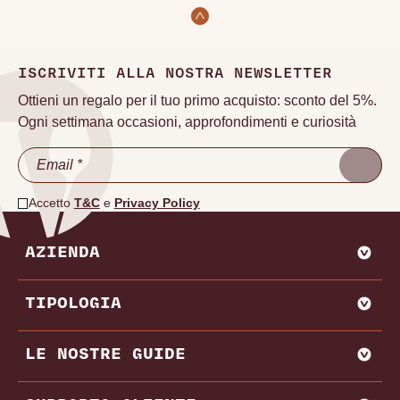
ISCRIVITI ALLA NOSTRA NEWSLETTER
Ottieni un regalo per il tuo primo acquisto: sconto del 5%.
Ogni settimana occasioni, approfondimenti e curiosità
Accetto
T&C
e
Privacy Policy
AZIENDA
CHI SIAMO
TIPOLOGIA
VADEMECUM VINODOO
ENOWEB
AGLIANICO
LE NOSTRE GUIDE
VENDI CON NOI
AMARONE
BAROLO
MIGLIORI PRODUTTORI E CANTINE ITALIA