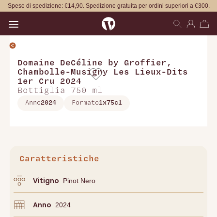
Spese di spedizione: €14,90. Spedizione gratuita per ordini superiori a €300.
Open main menu
Domaine DeCéline by Groffier
,
Chambolle-Musigny Les Lieux-Dits
1er Cru 2024
Bottiglia 750 ml
Anno
2024
Formato
1x75cl
Caratteristiche
Vitigno
Pinot Nero
Anno
2024