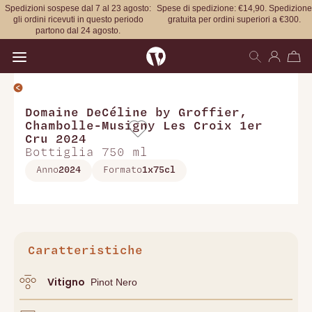
Spedizioni sospese dal 7 al 23 agosto:
Spese di spedizione: €14,90. Spedizione
gli ordini ricevuti in questo periodo
gratuita per ordini superiori a €300.
partono dal 24 agosto.
Open main menu
Domaine DeCéline by Groffier
,
Chambolle-Musigny Les Croix 1er
Cru 2024
Bottiglia 750 ml
Anno
2024
Formato
1x75cl
Caratteristiche
Vitigno
Pinot Nero