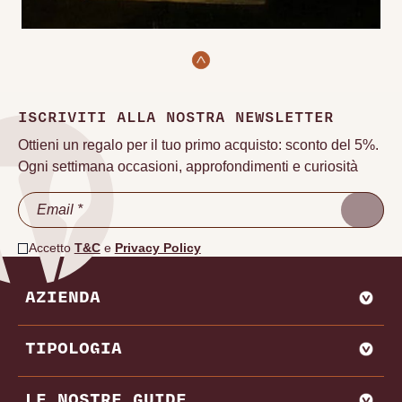
ISCRIVITI ALLA NOSTRA NEWSLETTER
Ottieni un regalo per il tuo primo acquisto: sconto del 5%.
Ogni settimana occasioni, approfondimenti e curiosità
Accetto
T&C
e
Privacy Policy
AZIENDA
CHI SIAMO
TIPOLOGIA
VADEMECUM VINODOO
ENOWEB
AGLIANICO
LE NOSTRE GUIDE