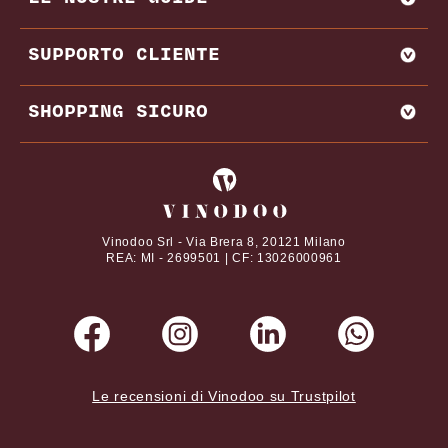
VENDI CON NOI
AMARONE
BAROLO
MIGLIORI PRODUTTORI E CANTINE ITALIA
SUPPORTO CLIENTE
BRUNELLO DI MONTALCINO
MIGLIORI PRODUTTORI E CANTINE FRANCIA
CHIANTI
REGIONI VINICOLE
CONTATTI
SHOPPING SICURO
VITIGNI
DOMANDE FREQUENTI
DAL NOSTRO MAGAZINE
TERMINI E CONDIZIONI
I tuoi pagamenti online con
ABBINAMENTI CIBO E VINO
PRIVACY POLICY
VINI PREGIATI
COOKIE POLICY
Vinodoo Srl - Via Brera 8, 20121 Milano
REA: MI - 2699501 | CF: 13026000961
Le recensioni di Vinodoo su Trustpilot