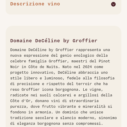
Descrizione vino
Chambolle-Musigny Les Croix 1er Cru 2024 del Domaine
DeCéline by Groffier rappresenta un'espressione raffinata
del Pinot Nero borgognone. Al naso emerge un bouquet
intenso di piccoli frutti rossi, violetta e rose, con delicate
note speziate. In bocca il vino si rivela elegante e ben
Domaine DeCéline by Groffier
strutturato, con tannini fini e un'acidità fresca che
Domaine DeCéline by Groffier rappresenta una
conferisce grande definizione. La mineralità caratteristica
nuova espressione del genio enologico della
del terroir calcareo si esprime in una finale lunga e
celebre famiglia Groffier, maestri del Pinot
persistente, testimoniando la qualità superiore di questo
Noir in Côte de Nuits. Nato nel 2024 come
Premier Cru della Côte de Nuits.
progetto innovativo, DeCéline abbraccia uno
stile libero e luminoso, fedele alla filosofia
di precisione e rispetto del terroir che ha
reso Groffier icona borgognona. Le vigne,
radicate nei suoli calcarei e argillosi della
Côte d’Or, donano vini di straordinaria
purezza, dove frutto vibrante e mineralità si
fondono in armonia. Un dominio che unisce
tradizione secolare e slancio moderno, sinonimo
di eleganza borgognona senza compromessi.