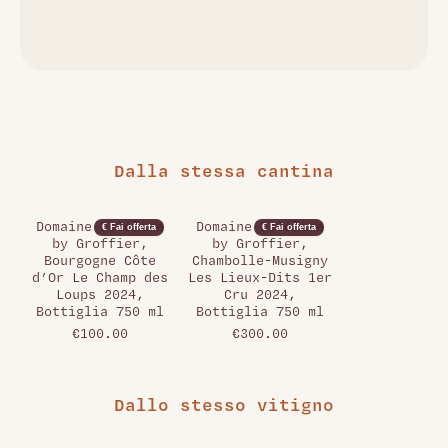
Dalla stessa cantina
Domaine DeCéline
Domaine DeCéline
€ Fai offerta
€ Fai offerta
by Groffier,
by Groffier,
Bourgogne Côte
Chambolle-Musigny
d’Or Le Champ des
Les Lieux-Dits 1er
Loups 2024,
Cru 2024,
Bottiglia 750 ml
Bottiglia 750 ml
€100.00
€300.00
Dallo stesso vitigno