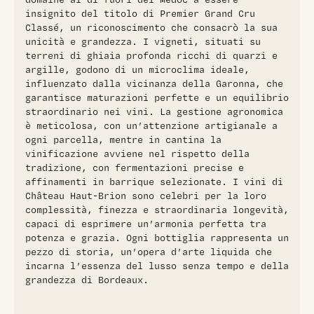
domaine al di fuori del Médoc a essere
rappresenta l'espressione elegante e raffinata del
insignito del titolo di Premier Grand Cru
produttore Château La Mission Haut-Brion, noto per la cura
Classé, un riconoscimento che consacrò la sua
artigianale e la tradizione nell'elaborazione di vini di alta
unicità e grandezza. I vigneti, situati su
qualità.
terreni di ghiaia profonda ricchi di quarzi e
argille, godono di un microclima ideale,
influenzato dalla vicinanza della Garonna, che
garantisce maturazioni perfette e un equilibrio
straordinario nei vini. La gestione agronomica
è meticolosa, con un’attenzione artigianale a
ogni parcella, mentre in cantina la
vinificazione avviene nel rispetto della
tradizione, con fermentazioni precise e
affinamenti in barrique selezionate. I vini di
Château Haut-Brion sono celebri per la loro
complessità, finezza e straordinaria longevità,
capaci di esprimere un’armonia perfetta tra
potenza e grazia. Ogni bottiglia rappresenta un
pezzo di storia, un’opera d’arte liquida che
incarna l’essenza del lusso senza tempo e della
grandezza di Bordeaux.