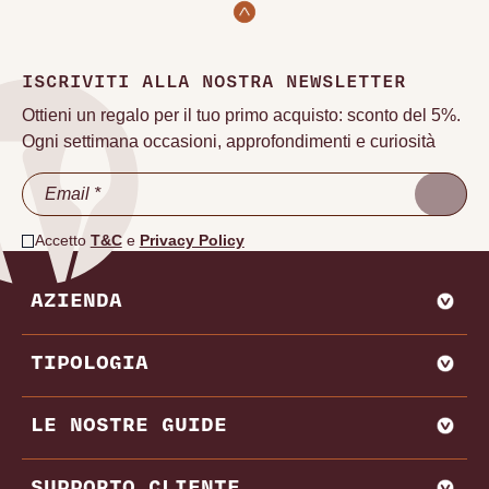
ISCRIVITI ALLA NOSTRA NEWSLETTER
Ottieni un regalo per il tuo primo acquisto: sconto del 5%.
Ogni settimana occasioni, approfondimenti e curiosità
Accetto
T&C
e
Privacy Policy
AZIENDA
CHI SIAMO
TIPOLOGIA
VADEMECUM VINODOO
ENOWEB
AGLIANICO
LE NOSTRE GUIDE
VENDI CON NOI
AMARONE
BAROLO
MIGLIORI PRODUTTORI E CANTINE ITALIA
SUPPORTO CLIENTE