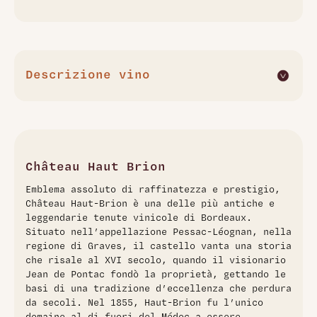
Descrizione vino
Il Château La Mission Haut-Brion Blanc 2020 è un vino
bianco di prestigio proveniente dalla rinomata tenuta di
Bordeaux, situata nella denominazione Pessac-Léognan.
Questo millesimato si caratterizza per un blend raffinato di
Sauvignon Blanc e Sémillon, che conferisce una
Château Haut Brion
complessità aromatica ricca e articolata. Al naso emergono
Emblema assoluto di raffinatezza e prestigio,
intense note di fiori bianchi, agrumi come pompelmo rosa e
Château Haut-Brion è una delle più antiche e
lime, insieme a sentori minerali e un delicato aroma di erbe
leggendarie tenute vinicole di Bordeaux.
aromatiche come rosmarino e salvia. Al palato si presenta
Situato nell’appellazione Pessac-Léognan, nella
equilibrato, con una freschezza vibrante, una struttura
regione di Graves, il castello vanta una storia
media e una lunga persistenza, caratterizzata da una
che risale al XVI secolo, quando il visionario
piacevole sapidità e note di frutta tropicale e agrumi che ne
Jean de Pontac fondò la proprietà, gettando le
esaltano la tensione. L'annata 2020, raccolta tra agosto, ha
basi di una tradizione d’eccellenza che perdura
favorito una perfetta maturazione delle uve, esaltando la
da secoli. Nel 1855, Haut-Brion fu l’unico
finezza e l'eleganza tipiche del terroir. Questo bianco fermo