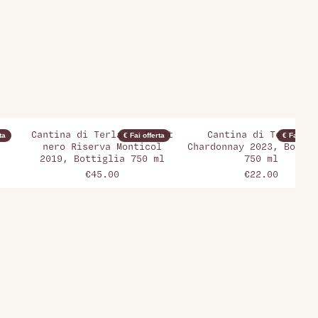
Cantina di Terlano, Pinot
Cantina di Terlano,
ta
€ Fai offerta
€ Fai offer
nero Riserva Monticol
Chardonnay 2023, Bottig
2019, Bottiglia 750 ml
750 ml
€45.00
€22.00