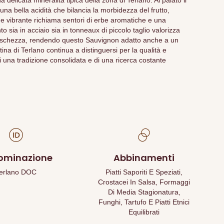
delicata mineralità tipica della zona di Terlano. Al palato il
una bella acidità che bilancia la morbidezza del frutto,
e vibrante richiama sentori di erbe aromatiche e una
to sia in acciaio sia in tonneaux di piccolo taglio valorizza
freschezza, rendendo questo Sauvignon adatto anche a un
a di Terlano continua a distinguersi per la qualità e
 di una tradizione consolidata e di una ricerca costante
ominazione
Abbinamenti
erlano DOC
Piatti Saporiti E Speziati,
Crostacei In Salsa, Formaggi
Di Media Stagionatura,
Funghi, Tartufo E Piatti Etnici
Equilibrati