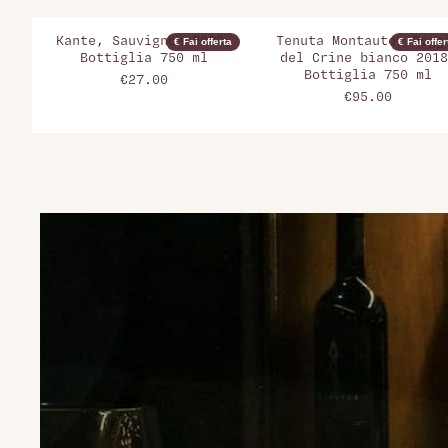
Kante, Sauvignon 2022,
Tenuta Montauto, Pogg
€ Fai offerta
€ Fai offer
Bottiglia 750 ml
del Crine bianco 2018
Bottiglia 750 ml
€27.00
€95.00