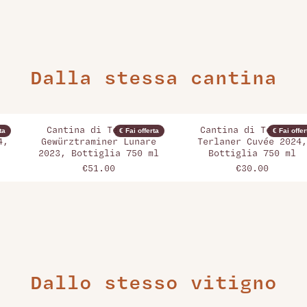
Dalla stessa cantina
Cantina di Terlano,
Cantina di Terlano,
ta
€ Fai offerta
€ Fai offer
4,
Gewürztraminer Lunare
Terlaner Cuvée 2024,
2023, Bottiglia 750 ml
Bottiglia 750 ml
€51.00
€30.00
Dallo stesso vitigno