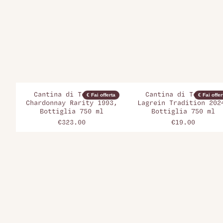
Cantina di Terlano,
Cantina di Terlano,
€ Fai offerta
€ Fai offer
Chardonnay Rarity 1993,
Lagrein Tradition 202
Bottiglia 750 ml
Bottiglia 750 ml
€323.00
€19.00