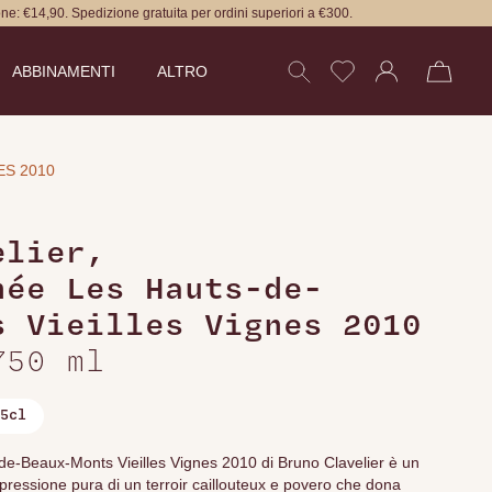
ne: €14,90. Spedizione gratuita per ordini superiori a €300.
ABBINAMENTI
ALTRO
ES 2010
elier
,
née Les Hauts-de-
s Vieilles Vignes 2010
750 ml
5cl
e-Beaux-Monts Vieilles Vignes 2010 di Bruno Clavelier è un
spressione pura di un terroir caillouteux e povero che dona