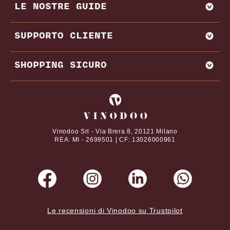
LE NOSTRE GUIDE
VENDI CON NOI
AMARONE
BAROLO
MIGLIORI PRODUTTORI E CANTINE ITALIA
SUPPORTO CLIENTE
BRUNELLO DI MONTALCINO
MIGLIORI PRODUTTORI E CANTINE FRANCIA
CHIANTI
REGIONI VINICOLE
CONTATTI
SHOPPING SICURO
VITIGNI
DOMANDE FREQUENTI
DAL NOSTRO MAGAZINE
TERMINI E CONDIZIONI
I tuoi pagamenti online con
ABBINAMENTI CIBO E VINO
PRIVACY POLICY
VINI PREGIATI
COOKIE POLICY
Vinodoo Srl - Via Brera 8, 20121 Milano
REA: MI - 2699501 | CF: 13026000961
Le recensioni di Vinodoo su Trustpilot