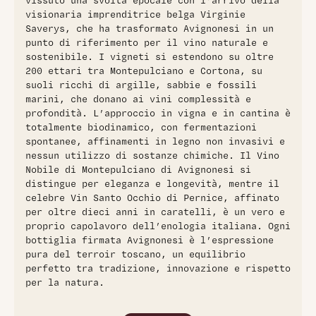
vissuto una svolta epocale con l’arrivo della
visionaria imprenditrice belga Virginie
Saverys, che ha trasformato Avignonesi in un
punto di riferimento per il vino naturale e
sostenibile. I vigneti si estendono su oltre
200 ettari tra Montepulciano e Cortona, su
suoli ricchi di argille, sabbie e fossili
marini, che donano ai vini complessità e
profondità. L’approccio in vigna e in cantina è
totalmente biodinamico, con fermentazioni
spontanee, affinamenti in legno non invasivi e
nessun utilizzo di sostanze chimiche. Il Vino
Nobile di Montepulciano di Avignonesi si
distingue per eleganza e longevità, mentre il
celebre Vin Santo Occhio di Pernice, affinato
per oltre dieci anni in caratelli, è un vero e
proprio capolavoro dell’enologia italiana. Ogni
bottiglia firmata Avignonesi è l’espressione
pura del terroir toscano, un equilibrio
perfetto tra tradizione, innovazione e rispetto
per la natura.