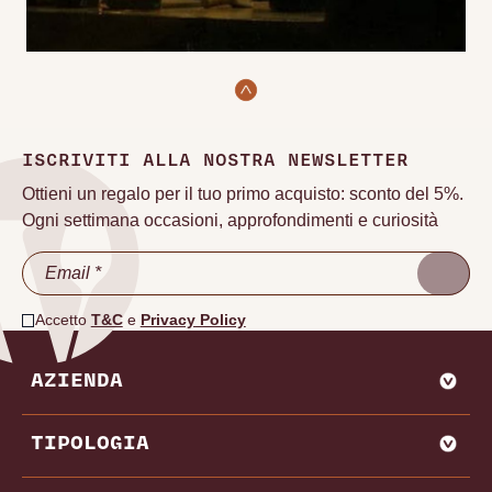
ISCRIVITI ALLA NOSTRA NEWSLETTER
Ottieni un regalo per il tuo primo acquisto: sconto del 5%.
Ogni settimana occasioni, approfondimenti e curiosità
Accetto
T&C
e
Privacy Policy
AZIENDA
CHI SIAMO
TIPOLOGIA
VADEMECUM VINODOO
ENOWEB
AGLIANICO