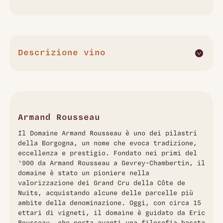
Descrizione vino
Gevrey-Chambertin 1er Cru Clos Saint-Jacques di Armand
Rousseau 2019 è un Pinot Nero di straordinaria eleganza e
potenza. Al naso emergono profumi intensi di frutti neri,
cassis e prugna, seguiti da note più delicate di pane
tostato, cioccolato nero e quercia. In bocca si rivela
Armand Rousseau
strutturato e concentrato, con tannini setosi e acidità vivace
Il Domaine Armand Rousseau è uno dei pilastri
che conferiscono profondità e complessità. Questo vino
della Borgogna, un nome che evoca tradizione,
richiede 10-20 anni di affinamento per esprimere
eccellenza e prestigio. Fondato nei primi del
pienamente il suo potenziale, trasformandosi in
'900 da Armand Rousseau a Gevrey-Chambertin, il
un'espressione assoluta dell'eccellenza borgognona.
domaine è stato un pioniere nella
valorizzazione dei Grand Cru della Côte de
Nuits, acquistando alcune delle parcelle più
ambite della denominazione. Oggi, con circa 15
ettari di vigneti, il domaine è guidato da Eric