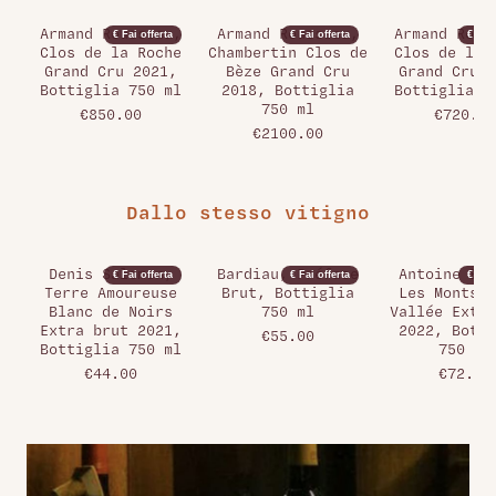
Armand Rousseau,
Armand Rousseau,
Armand Rous
€ Fai offerta
€ Fai offerta
€ Fai 
Clos de la Roche
Chambertin Clos de
Clos de la 
Grand Cru 2021,
Bèze Grand Cru
Grand Cru 2
Bottiglia 750 ml
2018, Bottiglia
Bottiglia 7
750 ml
€850.00
€720.00
€2100.00
Dallo stesso vitigno
Denis Salomon,
Bardiau, Préface
Antoine Bou
€ Fai offerta
€ Fai offerta
€ Fai 
Terre Amoureuse
Brut, Bottiglia
Les Monts d
Blanc de Noirs
750 ml
Vallée Extra
Extra brut 2021,
2022, Botti
€55.00
Bottiglia 750 ml
750 ml
€44.00
€72.00