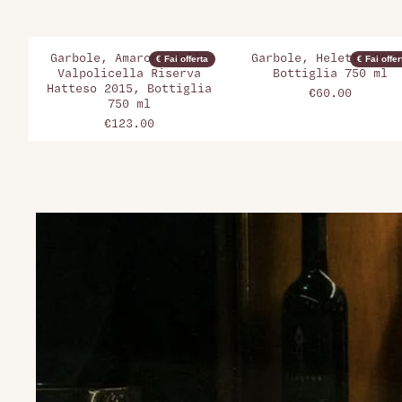
Garbole, Amarone della
Garbole, Heletto 2018
€ Fai offerta
€ Fai offer
Valpolicella Riserva
Bottiglia 750 ml
Hatteso 2015, Bottiglia
€60.00
750 ml
€123.00