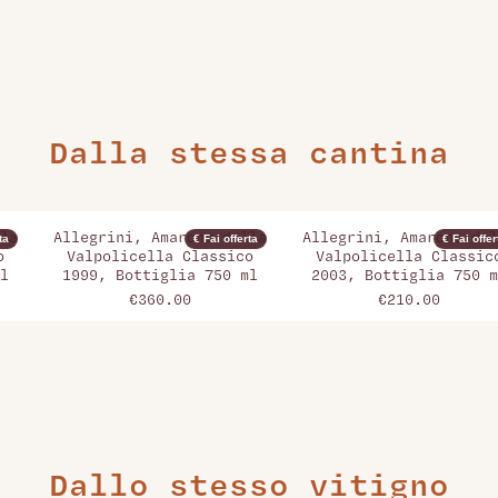
Dalla stessa cantina
la
Allegrini, Amarone della
Allegrini, Amarone del
ta
€ Fai offerta
€ Fai offer
o
Valpolicella Classico
Valpolicella Classic
l
1999, Bottiglia 750 ml
2003, Bottiglia 750 m
€360.00
€210.00
Dallo stesso vitigno