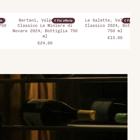
 Il
Bertani, Valpolicella
Le Salette, Valpolicel
ta
€ Fai offerta
€ Fai offer
750
Classico Le Miniere di
Classico 2024, Bottigl
Novare 2024, Bottiglia 750
750 ml
ml
€15.00
€24.00