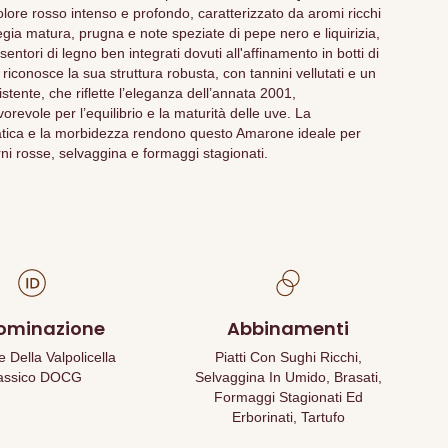
lore rosso intenso e profondo, caratterizzato da aromi ricchi
liegia matura, prugna e note speziate di pepe nero e liquirizia,
tori di legno ben integrati dovuti all'affinamento in botti di
i riconosce la sua struttura robusta, con tannini vellutati e un
istente, che riflette l’eleganza dell’annata 2001,
orevole per l’equilibrio e la maturità delle uve. La
tica e la morbidezza rendono questo Amarone ideale per
 rosse, selvaggina e formaggi stagionati.
ominazione
Abbinamenti
Della Valpolicella
Piatti Con Sughi Ricchi,
assico DOCG
Selvaggina In Umido, Brasati,
Formaggi Stagionati Ed
Erborinati, Tartufo