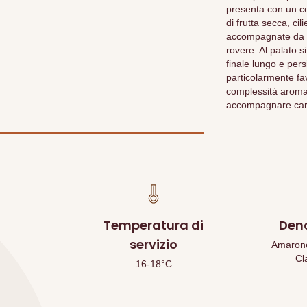
presenta con un co
di frutta secca, ci
accompagnate da sen
rovere. Al palato s
finale lungo e pers
particolarmente fav
complessità aroma
accompagnare carni
Temperatura di
Den
servizio
Amarone 
Cl
16-18°C