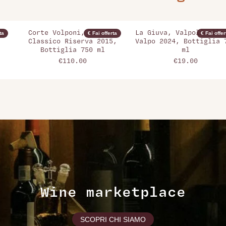
,
Corte Volponi, Amarone
La Giuva, Valpolicella
ta
€ Fai offerta
€ Fai offer
Classico Riserva 2015,
Valpo 2024, Bottiglia 
Bottiglia 750 ml
ml
€110.00
€19.00
Wine marketplace
SCOPRI CHI SIAMO