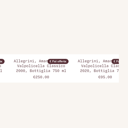
la
Allegrini, Amarone della
Allegrini, Amarone del
ta
€ Fai offerta
€ Fai offer
o
Valpolicella Classico
Valpolicella Classic
l
2000, Bottiglia 750 ml
2020, Bottiglia 750 m
€250.00
€95.00