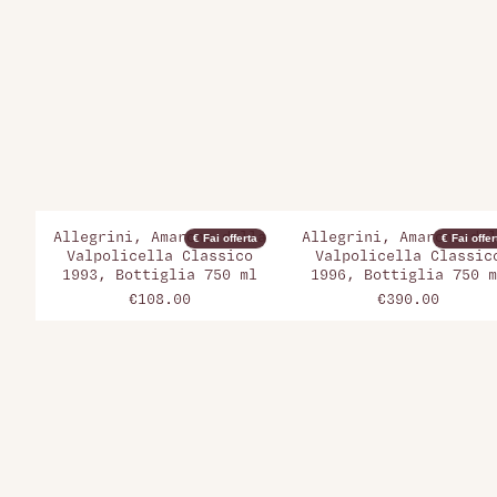
Allegrini, Amarone della
Allegrini, Amarone del
€ Fai offerta
€ Fai offer
Valpolicella Classico
Valpolicella Classic
1993, Bottiglia 750 ml
1996, Bottiglia 750 m
€108.00
€390.00