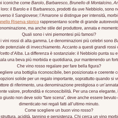
ioni iconiche come
Barolo
,
Barbaresco
,
Brunello di Montalcino
,
Am
a loro: il Barolo e il Barbaresco, prodotti da uve Nebbiolo, sono 
averso il Sangiovese; l’Amarone si distingue per intensità, morb
nello Riserva storico
rappresentano scelte di grande autorevole
denominazione, ma anche stile del produttore, annata e moment
Quali sono i vini piemontesi più famosi?
r i vini rossi di alta gamma. Le denominazioni più celebri sono
B
nde potenziale di invecchiamento. Accanto a questi grandi rossi d
cetto d’Alba
. La differenza è sostanziale: il Nebbiolo punta su 
regala una beva più morbida e quotidiana, pur mantenendo un forte
Che vino rosso regalare per fare bella figura?
cegliere una bottiglia riconoscibile, ben posizionata e coerente
pzioni solide per un regalo importante, soprattutto quando si vu
ore di riferimento, una denominazione prestigiosa o un’annata c
 valore, profondità e riconoscibilità. Per una cena elegante, i
vino giusto non deve solo “fare scena”, deve anche essere bevut
dimenticato nei regali fatti all’ultimo minuto.
Come scegliere un buon vino rosso?
 struttura, acidità, tannino e persistenza. Chi cerca un vino morb