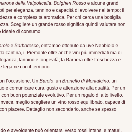
arone della Valpolicella
,
Bolgheri Rosso
e alcune grandi
noti per eleganza, tannino e capacità di evolvere nel tempo; il
idezza e complessità aromatica. Per chi cerca una bottiglia
zza. Scegliere un grande rosso significa quindi valutare non
o ideale di consumo.
arolo
e
Barbaresco
, entrambe ottenute da uve Nebbiolo e
a cantina, il Piemonte offre anche vini più immediati ma di
eleganza, tannino e longevità; la Barbera offre freschezza e
 legame con il territorio.
 con l’occasione. Un
Barolo
, un
Brunello di Montalcino
, un
ole comunicare cura, gusto e attenzione alla qualità. Per un
on buon potenziale evolutivo. Per un regalo di alto livello,
nvece, meglio scegliere un vino rosso equilibrato, capace di
o con piacere. Dettaglio non secondario, anche se spesso
ido e avvolgente può orientarsi verso rossi intensi e maturi,