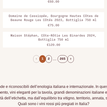
€60.00
Domaine de Cassiopée, Bourgogne Hautes Côtes de
Beaune Rouge Les Côtés 2023, Bottiglia 750 ml
€75.00
Maison Stéphan, Côte-Rôtie Les Binardes 2024,
Bottiglia 750 ml
€120.00
…
‹
1
2
265
›
de e riconoscibili dell’enologia italiana e internazionale. In qu
mento, vini eleganti per la tavola, grandi denominazioni italiane e
 dell’etichetta, ma dall’equilibrio tra vitigno, territorio, annata
Quali sono i vini rossi più pregiati in Italia?