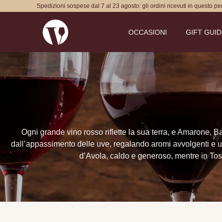
Spedizioni sospese dal 7 al 23 agosto: gli ordini ricevuti in questo p
OCCASIONI
GIFT GUI
Ogni grande vino rosso riflette la sua terra, e Amarone, 
dall’appassimento delle uve, regalando aromi avvolgenti e un c
d’Avola, caldo e generoso, mentre in Tosc