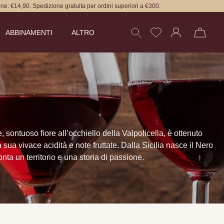
ne: €14,90. Spedizione gratuita per ordini superiori a €300.
ABBINAMENTI
ALTRO
ontuoso fiore all’occhiello della Valpolicella, è ottenuto
sua vivace acidità e note fruttate. Dalla Sicilia nasce il Nero
ta un territorio e una storia di passione.