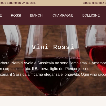
eriodo partono dal 24 agosto.
Spese di spedizio
DE
ROSSI
BIANCHI
CHAMPAGNE
BOLLICINE
Vini Rossi
Barbera, Nero d’Avola e Sassicaia ne sono l’emblema. L’Amarone, s
orpo strutturato. Il Barbera, figlio del Piemonte, seduce con la 
ana, il Sassicaia incarna eleganza e longevità. Ogni vino raccon