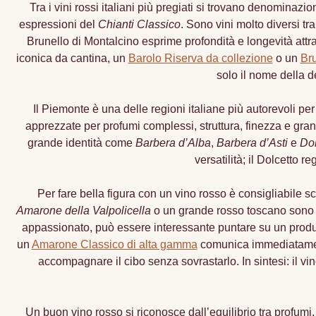
Tra i vini rossi italiani più pregiati si trovano denominaz
espressioni del
Chianti Classico
. Sono vini molto diversi tr
Brunello di Montalcino esprime profondità e longevità attr
iconica da cantina, un
Barolo Riserva da collezione
o un
Bru
solo il nome della 
Il Piemonte è una delle regioni italiane più autorevoli pe
apprezzate per profumi complessi, struttura, finezza e gra
grande identità come
Barbera d’Alba
,
Barbera d’Asti
e
Dol
versatilità; il Dolcetto 
Per fare bella figura con un vino rosso è consigliabile s
Amarone della Valpolicella
o un grande rosso toscano sono o
appassionato, può essere interessante puntare su un produtt
un
Amarone Classico di alta gamma
comunica immediatamente
accompagnare il cibo senza sovrastarlo. In sintesi: il 
Un buon vino rosso si riconosce dall’equilibrio tra profumi,